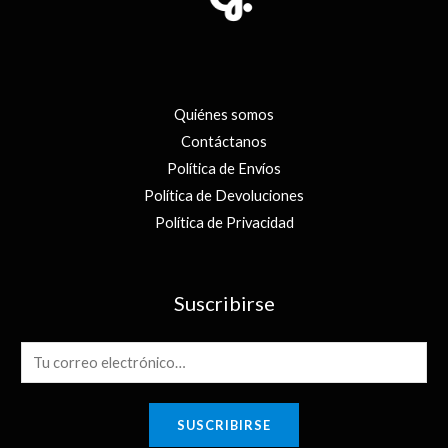
Quiénes somos
Contáctanos
Política de Envíos
Política de Devoluciones
Política de Privacidad
Suscribirse
E
m
a
SUSCRIBIRSE
i