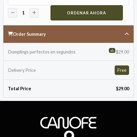
ORDENAR AHORA
Order Summary
x1
Dumplings perfectos en segundos
$29.00
Delivery Price
Free
Total Price
$29.00