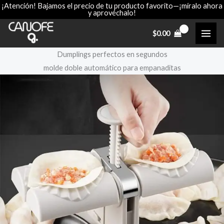
¡Atención! Bajamos el precio de tu producto favorito—¡míralo ahora
Ir
y aprovéchalo!
al
contenido
$
0.00
Dumplings perfectos en segundos
molde doble automático para empanaditas