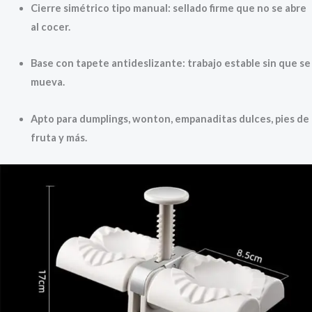
Cierre simétrico tipo manual: sellado firme que no se abre
al cocer.
Base con tapete antideslizante: trabajo estable sin que se
mueva.
Apto para dumplings, wonton, empanaditas dulces, pies de
fruta y más.