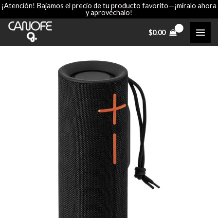
¡Atención! Bajamos el precio de tu producto favorito—¡míralo ahora
Ir
y aprovéchalo!
al
contenido
$
0.00