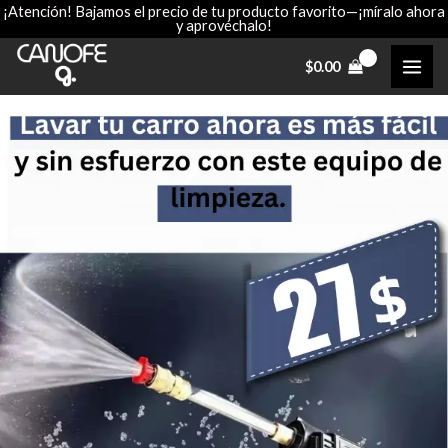
¡Atención! Bajamos el precio de tu producto favorito—¡míralo ahora
Ir
y aprovéchalo!
al
contenido
$
0.00